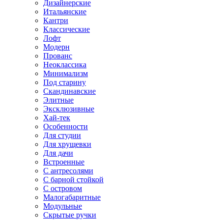
Дизайнерские
Итальянские
Кантри
Классические
Лофт
Модерн
Прованс
Неоклассика
Минимализм
Под старину
Скандинавские
Элитные
Эксклюзивные
Хай-тек
Особенности
Для студии
Для хрущевки
Для дачи
Встроенные
С антресолями
С барной стойкой
С островом
Малогабаритные
Модульные
Скрытые ручки