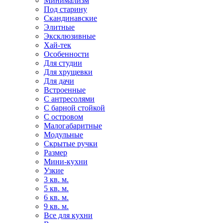
Минимализм
Под старину
Скандинавские
Элитные
Эксклюзивные
Хай-тек
Особенности
Для студии
Для хрущевки
Для дачи
Встроенные
С антресолями
С барной стойкой
С островом
Малогабаритные
Модульные
Скрытые ручки
Размер
Мини-кухни
Узкие
3 кв. м.
5 кв. м.
6 кв. м.
9 кв. м.
Все для кухни