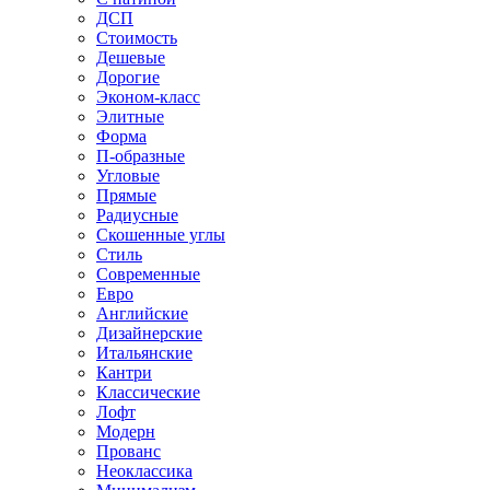
ДСП
Стоимость
Дешевые
Дорогие
Эконом-класс
Элитные
Форма
П-образные
Угловые
Прямые
Радиусные
Скошенные углы
Стиль
Современные
Евро
Английские
Дизайнерские
Итальянские
Кантри
Классические
Лофт
Модерн
Прованс
Неоклассика