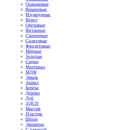
Оранжевые
Вишневые
Изумрудные
Венге
Ореховые
Янтарные
Сиреневые
Салатовые
Фиолетовые
Мятные
Золотые
Синие
Материал
МДФ
Эмаль
Акрил
Береза
Дерево
Дуб
ЛДСП
Массив
Пластик
Шпон
Экошпон
С патиной