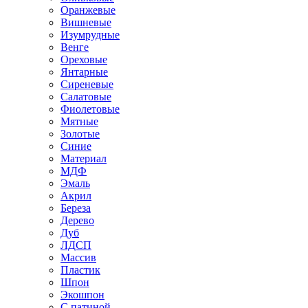
Оранжевые
Вишневые
Изумрудные
Венге
Ореховые
Янтарные
Сиреневые
Салатовые
Фиолетовые
Мятные
Золотые
Синие
Материал
МДФ
Эмаль
Акрил
Береза
Дерево
Дуб
ЛДСП
Массив
Пластик
Шпон
Экошпон
С патиной