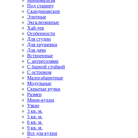
Минимализм
Под старину
Скандинавские
Элитные
Эксклюзивные
Хай-тек
Особенности
Для студии
Для хрущевки
Для дачи
Встроенные
С антресолями
С барной стойкой
С островом
Малогабаритные
Модульные
Скрытые ручки
Размер
Мини-кухни
Узкие
3 кв. м.
5 кв. м.
6 кв. м.
9 кв. м.
Все для кухни