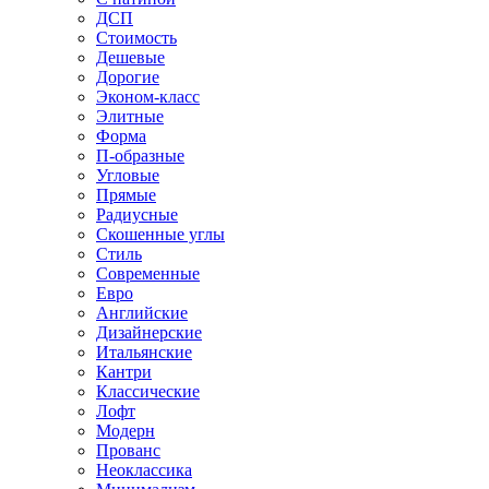
ДСП
Стоимость
Дешевые
Дорогие
Эконом-класс
Элитные
Форма
П-образные
Угловые
Прямые
Радиусные
Скошенные углы
Стиль
Современные
Евро
Английские
Дизайнерские
Итальянские
Кантри
Классические
Лофт
Модерн
Прованс
Неоклассика