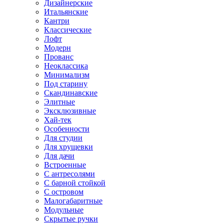
Дизайнерские
Итальянские
Кантри
Классические
Лофт
Модерн
Прованс
Неоклассика
Минимализм
Под старину
Скандинавские
Элитные
Эксклюзивные
Хай-тек
Особенности
Для студии
Для хрущевки
Для дачи
Встроенные
С антресолями
С барной стойкой
С островом
Малогабаритные
Модульные
Скрытые ручки