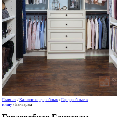
Главная
/
Каталог гардеробных
/
Гардеробные в
нишу
/ Бангарам