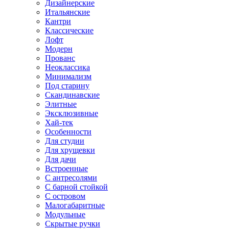
Дизайнерские
Итальянские
Кантри
Классические
Лофт
Модерн
Прованс
Неоклассика
Минимализм
Под старину
Скандинавские
Элитные
Эксклюзивные
Хай-тек
Особенности
Для студии
Для хрущевки
Для дачи
Встроенные
С антресолями
С барной стойкой
С островом
Малогабаритные
Модульные
Скрытые ручки