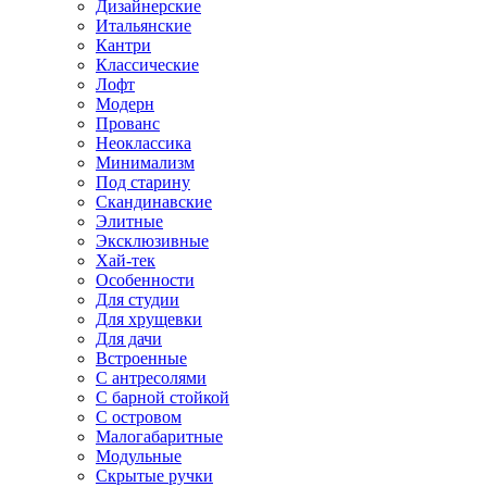
Дизайнерские
Итальянские
Кантри
Классические
Лофт
Модерн
Прованс
Неоклассика
Минимализм
Под старину
Скандинавские
Элитные
Эксклюзивные
Хай-тек
Особенности
Для студии
Для хрущевки
Для дачи
Встроенные
С антресолями
С барной стойкой
С островом
Малогабаритные
Модульные
Скрытые ручки