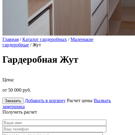
Главная
/
Каталог гардеробных
/
Маленькие
гардеробные
/ Жут
Гардеробная Жут
Цена:
от 50 000
руб.
Добавить в корзину
Расчет цены
Вызвать
Заказать
замерщика
Получить расчет