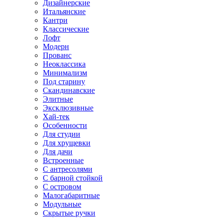
Дизайнерские
Итальянские
Кантри
Классические
Лофт
Модерн
Прованс
Неоклассика
Минимализм
Под старину
Скандинавские
Элитные
Эксклюзивные
Хай-тек
Особенности
Для студии
Для хрущевки
Для дачи
Встроенные
С антресолями
С барной стойкой
С островом
Малогабаритные
Модульные
Скрытые ручки