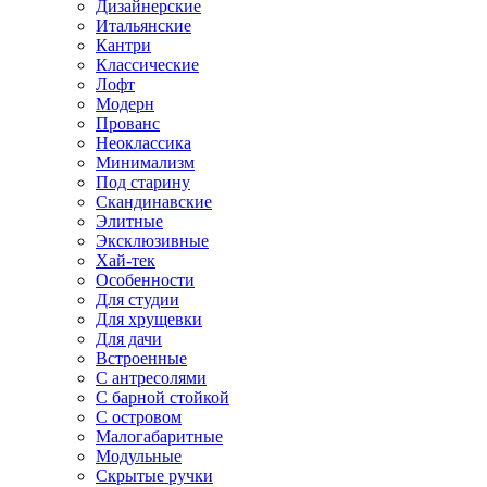
Дизайнерские
Итальянские
Кантри
Классические
Лофт
Модерн
Прованс
Неоклассика
Минимализм
Под старину
Скандинавские
Элитные
Эксклюзивные
Хай-тек
Особенности
Для студии
Для хрущевки
Для дачи
Встроенные
С антресолями
С барной стойкой
С островом
Малогабаритные
Модульные
Скрытые ручки