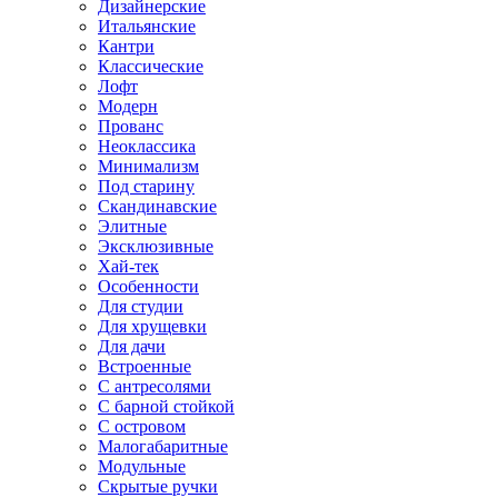
Дизайнерские
Итальянские
Кантри
Классические
Лофт
Модерн
Прованс
Неоклассика
Минимализм
Под старину
Скандинавские
Элитные
Эксклюзивные
Хай-тек
Особенности
Для студии
Для хрущевки
Для дачи
Встроенные
С антресолями
С барной стойкой
С островом
Малогабаритные
Модульные
Скрытые ручки