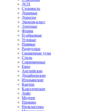
ДСП
Стоимость
Дешевые
Дорогие
Эконом-класс
Элитные
Форма
П-образные
Угловые
Прямые
Радиусные
Скошенные углы
Стиль
Современные
Евро
Английские
Дизайнерские
Итальянские
Кантри
Классические
Лофт
Модерн
Прованс
Неоклассика