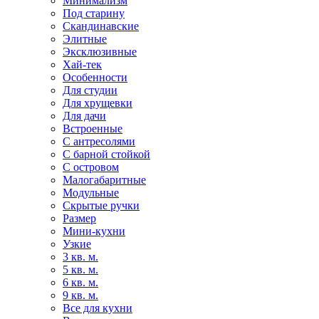
Минимализм
Под старину
Скандинавские
Элитные
Эксклюзивные
Хай-тек
Особенности
Для студии
Для хрущевки
Для дачи
Встроенные
С антресолями
С барной стойкой
С островом
Малогабаритные
Модульные
Скрытые ручки
Размер
Мини-кухни
Узкие
3 кв. м.
5 кв. м.
6 кв. м.
9 кв. м.
Все для кухни