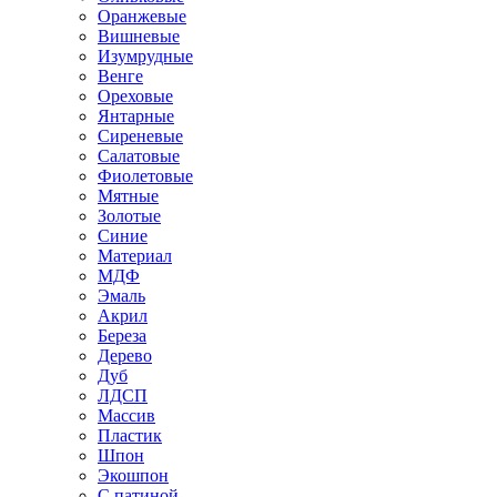
Оранжевые
Вишневые
Изумрудные
Венге
Ореховые
Янтарные
Сиреневые
Салатовые
Фиолетовые
Мятные
Золотые
Синие
Материал
МДФ
Эмаль
Акрил
Береза
Дерево
Дуб
ЛДСП
Массив
Пластик
Шпон
Экошпон
С патиной