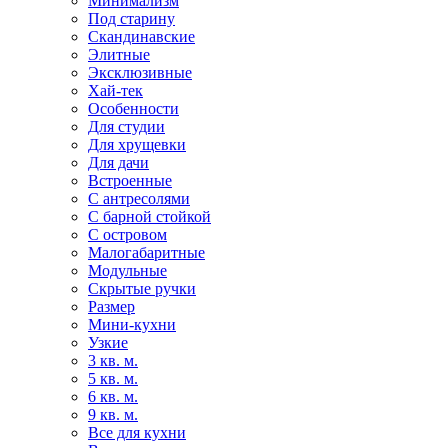
Минимализм
Под старину
Скандинавские
Элитные
Эксклюзивные
Хай-тек
Особенности
Для студии
Для хрущевки
Для дачи
Встроенные
С антресолями
С барной стойкой
С островом
Малогабаритные
Модульные
Скрытые ручки
Размер
Мини-кухни
Узкие
3 кв. м.
5 кв. м.
6 кв. м.
9 кв. м.
Все для кухни