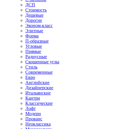
ДСП
Стоимость
Дешевые
Дорогие
Эконом-класс
Элитные
Форма
П-образные
Угловые
Прямые
Радиусные
Скошенные углы
Стиль
Современные
Евро
Английские
Дизайнерские
Итальянские
Кантри
Классические
Лофт
Модерн
Прованс
Неоклассика