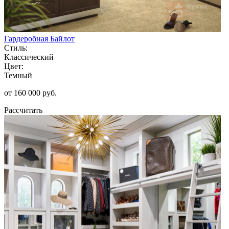
Гардеробная Байлот
Стиль:
Классический
Цвет:
Темный
от 160 000 руб.
Рассчитать