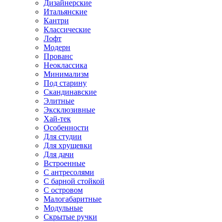
Дизайнерские
Итальянские
Кантри
Классические
Лофт
Модерн
Прованс
Неоклассика
Минимализм
Под старину
Скандинавские
Элитные
Эксклюзивные
Хай-тек
Особенности
Для студии
Для хрущевки
Для дачи
Встроенные
С антресолями
С барной стойкой
С островом
Малогабаритные
Модульные
Скрытые ручки