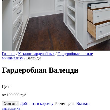
Главная
/
Каталог гардеробных
/
Гардеробные в стиле
минимализм
/ Валенди
Гардеробная Валенди
Цена:
от 100 000
руб.
Добавить в корзину
Расчет цены
Вызвать
Заказать
замерщика