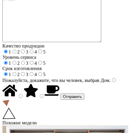
Качество продукции
1
2
3
4
5
Уровень сервиса
1
2
3
4
5
Срок изготовления
1
2
3
4
5
Пожалуйста, докажите, что вы человек, выбрав
Дом
.
Похожие модели