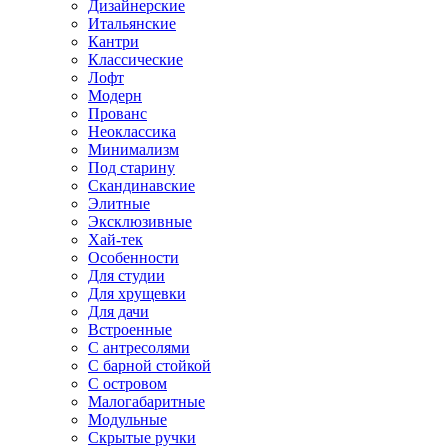
Дизайнерские
Итальянские
Кантри
Классические
Лофт
Модерн
Прованс
Неоклассика
Минимализм
Под старину
Скандинавские
Элитные
Эксклюзивные
Хай-тек
Особенности
Для студии
Для хрущевки
Для дачи
Встроенные
С антресолями
С барной стойкой
С островом
Малогабаритные
Модульные
Скрытые ручки