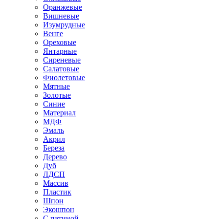
Оранжевые
Вишневые
Изумрудные
Венге
Ореховые
Янтарные
Сиреневые
Салатовые
Фиолетовые
Мятные
Золотые
Синие
Материал
МДФ
Эмаль
Акрил
Береза
Дерево
Дуб
ЛДСП
Массив
Пластик
Шпон
Экошпон
С патиной