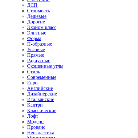
ДСП
Стоимость
Дешевые
Дорогие
Эконом-класс
Элитные
Форма
П-образные
Угловые
Прямые
Радиусные
Скошенные углы
Стиль
Современные
Евро
Английские
Дизайнерские
Итальянские
Кантри
Классические
Лофт
Модерн
Прованс
Неоклассика