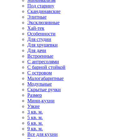
Минимализм
Под старину
Скандинавские
Элитные
Эксклюзивные
Хай-тек
Особенности
Для студии
Для хрущевки
Для дачи
Встроенные
С антресолями
С барной стойкой
С островом
Малогабаритные
Модульные
Скрытые ручки
Размер
Мини-кухни
Узкие
3 кв. м.
5 кв. м.
6 кв. м.
9 кв. м.
Все для кухни