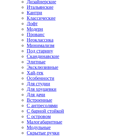
Дизайнерские
Итальянские
Кантри
Классические
Лофт
Модерн
Прованс
Неоклассика
Минимализм
Под старину
Скандинавские
Элитные
Эксклюзивные
Хай-тек
Особенности
Для студии
Для хрущевки
Для дачи
Встроенные
С антресолями
С барной стойкой
С островом
Малогабаритные
Модульные
Скрытые ручки