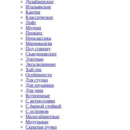
Дизайнерские
Итальянские
Кантри
Классические
Лофт
Модерн
Прованс
Неоклассика
Минимализм
Под старину
Скандинавские
Элитные
Эксклюзивные
Хай-тек
Особенности
Для студии
Для хрущевки
Для дачи
Встроенные
С антресолями
С барной стойкой
С островом
Малогабаритные
Модульные
Скрытые ручки