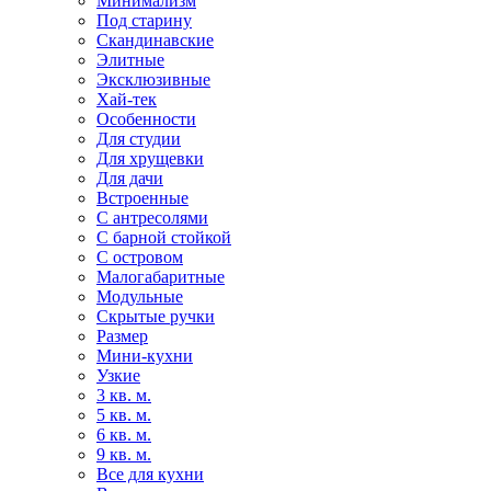
Минимализм
Под старину
Скандинавские
Элитные
Эксклюзивные
Хай-тек
Особенности
Для студии
Для хрущевки
Для дачи
Встроенные
С антресолями
С барной стойкой
С островом
Малогабаритные
Модульные
Скрытые ручки
Размер
Мини-кухни
Узкие
3 кв. м.
5 кв. м.
6 кв. м.
9 кв. м.
Все для кухни