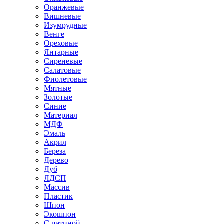
Оранжевые
Вишневые
Изумрудные
Венге
Ореховые
Янтарные
Сиреневые
Салатовые
Фиолетовые
Мятные
Золотые
Синие
Материал
МДФ
Эмаль
Акрил
Береза
Дерево
Дуб
ЛДСП
Массив
Пластик
Шпон
Экошпон
С патиной