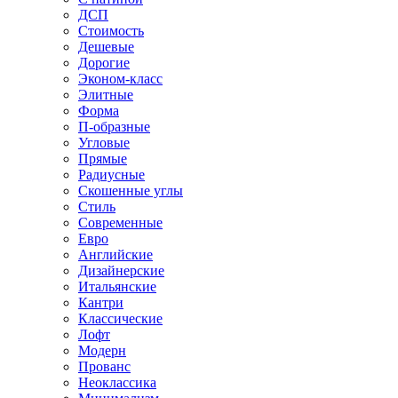
ДСП
Стоимость
Дешевые
Дорогие
Эконом-класс
Элитные
Форма
П-образные
Угловые
Прямые
Радиусные
Скошенные углы
Стиль
Современные
Евро
Английские
Дизайнерские
Итальянские
Кантри
Классические
Лофт
Модерн
Прованс
Неоклассика