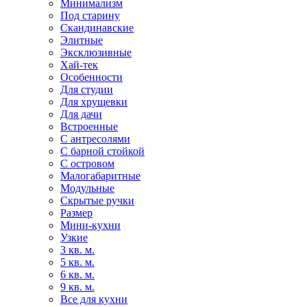
Минимализм
Под старину
Скандинавские
Элитные
Эксклюзивные
Хай-тек
Особенности
Для студии
Для хрущевки
Для дачи
Встроенные
С антресолями
С барной стойкой
С островом
Малогабаритные
Модульные
Скрытые ручки
Размер
Мини-кухни
Узкие
3 кв. м.
5 кв. м.
6 кв. м.
9 кв. м.
Все для кухни