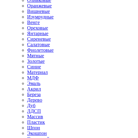
Оливковые
Оранжевые
Вишневые
Изумрудные
Венге
Ореховые
Янтарные
Сиреневые
Салатовые
Фиолетовые
Мятные
Золотые
Синие
Материал
МДФ
Эмаль
Акрил
Береза
Дерево
Дуб
ЛДСП
Массив
Пластик
Шпон
Экошпон