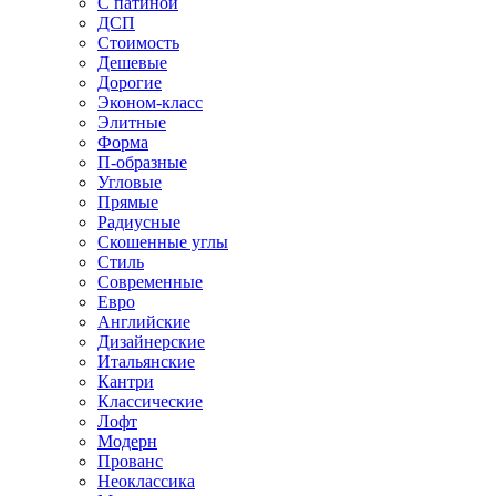
С патиной
ДСП
Стоимость
Дешевые
Дорогие
Эконом-класс
Элитные
Форма
П-образные
Угловые
Прямые
Радиусные
Скошенные углы
Стиль
Современные
Евро
Английские
Дизайнерские
Итальянские
Кантри
Классические
Лофт
Модерн
Прованс
Неоклассика