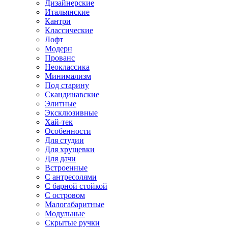
Дизайнерские
Итальянские
Кантри
Классические
Лофт
Модерн
Прованс
Неоклассика
Минимализм
Под старину
Скандинавские
Элитные
Эксклюзивные
Хай-тек
Особенности
Для студии
Для хрущевки
Для дачи
Встроенные
С антресолями
С барной стойкой
С островом
Малогабаритные
Модульные
Скрытые ручки