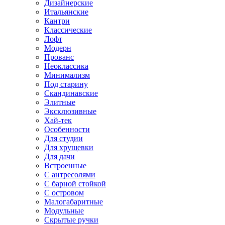
Дизайнерские
Итальянские
Кантри
Классические
Лофт
Модерн
Прованс
Неоклассика
Минимализм
Под старину
Скандинавские
Элитные
Эксклюзивные
Хай-тек
Особенности
Для студии
Для хрущевки
Для дачи
Встроенные
С антресолями
С барной стойкой
С островом
Малогабаритные
Модульные
Скрытые ручки