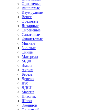
Оранжевые
Вишневые
Изумрудные
Венге
Ореховые
Янтарные
Сиреневые
Салатовые
Фиолетовые
Мятные
Золотые
Синие
Материал
МДФ
Эмаль
Акрил
Береза
Дерево
Дуб
ЛДСП
Массив
Пластик
Шпон
Экошпон
С патиной