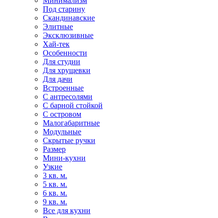
Минимализм
Под старину
Скандинавские
Элитные
Эксклюзивные
Хай-тек
Особенности
Для студии
Для хрущевки
Для дачи
Встроенные
С антресолями
С барной стойкой
С островом
Малогабаритные
Модульные
Скрытые ручки
Размер
Мини-кухни
Узкие
3 кв. м.
5 кв. м.
6 кв. м.
9 кв. м.
Все для кухни