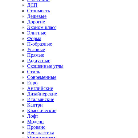
ДСП
Стоимость
Дешевые
Дорогие
Эконом-класс
Элитные
Форма
П-образные
Угловые
Прямые
Радиусные
Скошенные углы
Стиль
Современные
Евро
Английские
Дизайнерские
Итальянские
Кантри
Классические
Лофт
Модерн
Прованс
Неоклассика