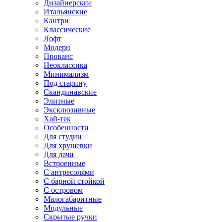
Дизайнерские
Итальянские
Кантри
Классические
Лофт
Модерн
Прованс
Неоклассика
Минимализм
Под старину
Скандинавские
Элитные
Эксклюзивные
Хай-тек
Особенности
Для студии
Для хрущевки
Для дачи
Встроенные
С антресолями
С барной стойкой
С островом
Малогабаритные
Модульные
Скрытые ручки