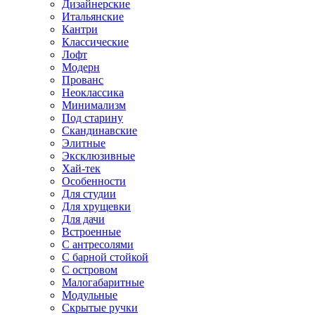
Дизайнерские
Итальянские
Кантри
Классические
Лофт
Модерн
Прованс
Неоклассика
Минимализм
Под старину
Скандинавские
Элитные
Эксклюзивные
Хай-тек
Особенности
Для студии
Для хрущевки
Для дачи
Встроенные
С антресолями
С барной стойкой
С островом
Малогабаритные
Модульные
Скрытые ручки