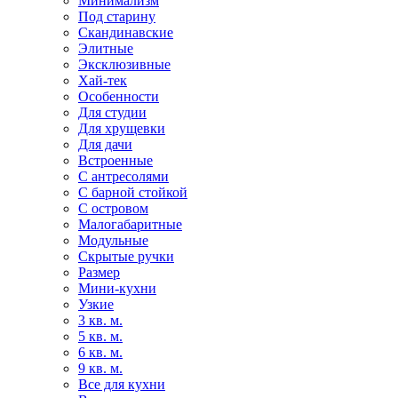
Минимализм
Под старину
Скандинавские
Элитные
Эксклюзивные
Хай-тек
Особенности
Для студии
Для хрущевки
Для дачи
Встроенные
С антресолями
С барной стойкой
С островом
Малогабаритные
Модульные
Скрытые ручки
Размер
Мини-кухни
Узкие
3 кв. м.
5 кв. м.
6 кв. м.
9 кв. м.
Все для кухни