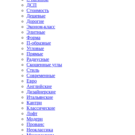
ДСП
Стоимость
Дешевые
Дорогие
Эконом-класс
Элитные
Форма
П-образные
Угловые
Прямые
Радиусные
Скошенные углы
Стиль
Современные
Евро
Английские
Дизайнерские
Итальянские
Кантри
Классические
Лофт
Модерн
Прованс
Неоклассика