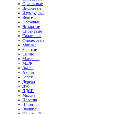
Оранжевые
Вишневые
Изумрудные
Венге
Ореховые
Янтарные
Сиреневые
Салатовые
Фиолетовые
Мятные
Золотые
Синие
Материал
МДФ
Эмаль
Акрил
Береза
Дерево
Дуб
ЛДСП
Массив
Пластик
Шпон
Экошпон
С патиной