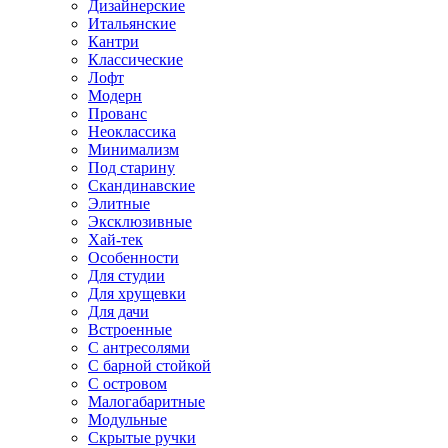
Дизайнерские
Итальянские
Кантри
Классические
Лофт
Модерн
Прованс
Неоклассика
Минимализм
Под старину
Скандинавские
Элитные
Эксклюзивные
Хай-тек
Особенности
Для студии
Для хрущевки
Для дачи
Встроенные
С антресолями
С барной стойкой
С островом
Малогабаритные
Модульные
Скрытые ручки