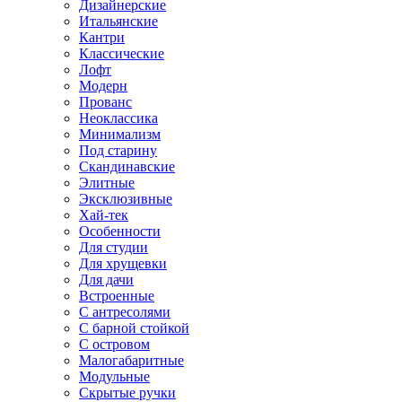
Дизайнерские
Итальянские
Кантри
Классические
Лофт
Модерн
Прованс
Неоклассика
Минимализм
Под старину
Скандинавские
Элитные
Эксклюзивные
Хай-тек
Особенности
Для студии
Для хрущевки
Для дачи
Встроенные
С антресолями
С барной стойкой
С островом
Малогабаритные
Модульные
Скрытые ручки