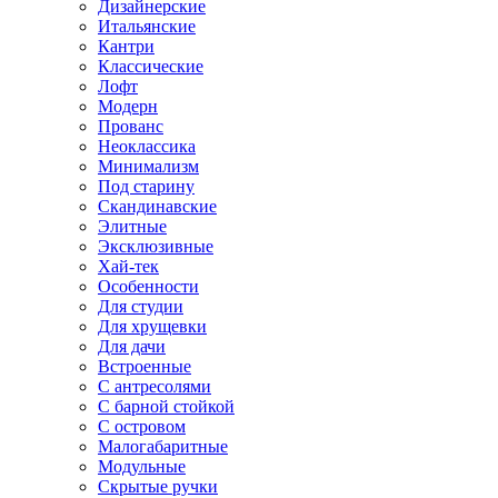
Дизайнерские
Итальянские
Кантри
Классические
Лофт
Модерн
Прованс
Неоклассика
Минимализм
Под старину
Скандинавские
Элитные
Эксклюзивные
Хай-тек
Особенности
Для студии
Для хрущевки
Для дачи
Встроенные
С антресолями
С барной стойкой
С островом
Малогабаритные
Модульные
Скрытые ручки