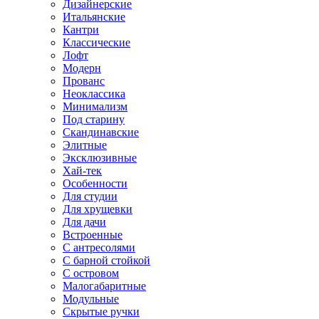
Дизайнерские
Итальянские
Кантри
Классические
Лофт
Модерн
Прованс
Неоклассика
Минимализм
Под старину
Скандинавские
Элитные
Эксклюзивные
Хай-тек
Особенности
Для студии
Для хрущевки
Для дачи
Встроенные
С антресолями
С барной стойкой
С островом
Малогабаритные
Модульные
Скрытые ручки