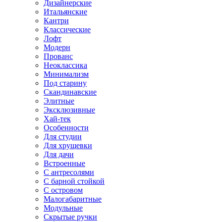
Дизайнерские
Итальянские
Кантри
Классические
Лофт
Модерн
Прованс
Неоклассика
Минимализм
Под старину
Скандинавские
Элитные
Эксклюзивные
Хай-тек
Особенности
Для студии
Для хрущевки
Для дачи
Встроенные
С антресолями
С барной стойкой
С островом
Малогабаритные
Модульные
Скрытые ручки