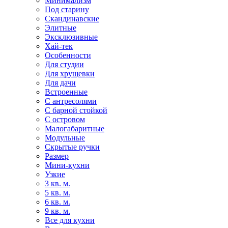
Минимализм
Под старину
Скандинавские
Элитные
Эксклюзивные
Хай-тек
Особенности
Для студии
Для хрущевки
Для дачи
Встроенные
С антресолями
С барной стойкой
С островом
Малогабаритные
Модульные
Скрытые ручки
Размер
Мини-кухни
Узкие
3 кв. м.
5 кв. м.
6 кв. м.
9 кв. м.
Все для кухни