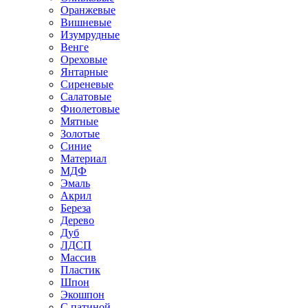
Оранжевые
Вишневые
Изумрудные
Венге
Ореховые
Янтарные
Сиреневые
Салатовые
Фиолетовые
Мятные
Золотые
Синие
Материал
МДФ
Эмаль
Акрил
Береза
Дерево
Дуб
ЛДСП
Массив
Пластик
Шпон
Экошпон
С патиной