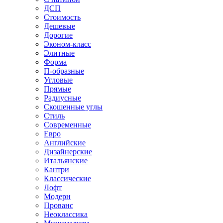
ДСП
Стоимость
Дешевые
Дорогие
Эконом-класс
Элитные
Форма
П-образные
Угловые
Прямые
Радиусные
Скошенные углы
Стиль
Современные
Евро
Английские
Дизайнерские
Итальянские
Кантри
Классические
Лофт
Модерн
Прованс
Неоклассика