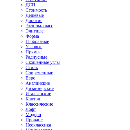
ДСП
Стоимость
Дешевые
Дорогие
Эконом-класс
Элитные
Форма
П-образные
Угловые
Прямые
Радиусные
Скошенные углы
Стиль
Современные
Евро
Английские
Дизайнерские
Итальянские
Кантри
Классические
Лофт
Модерн
Прованс
Неоклассика