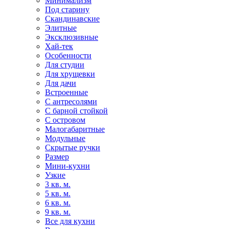
Минимализм
Под старину
Скандинавские
Элитные
Эксклюзивные
Хай-тек
Особенности
Для студии
Для хрущевки
Для дачи
Встроенные
С антресолями
С барной стойкой
С островом
Малогабаритные
Модульные
Скрытые ручки
Размер
Мини-кухни
Узкие
3 кв. м.
5 кв. м.
6 кв. м.
9 кв. м.
Все для кухни