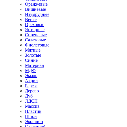
Оранжевые
Вишневые
Изумрудные
Венге
Ореховые
Янтарные
Сиреневые
Салатовые
Фиолетовые
Мятные
Золотые
Синие
Материал
МДФ
Эмаль
Акрил
Береза
Дерево
Дуб
ЛДСП
Массив
Пластик
Шпон
Экошпон
С патиной