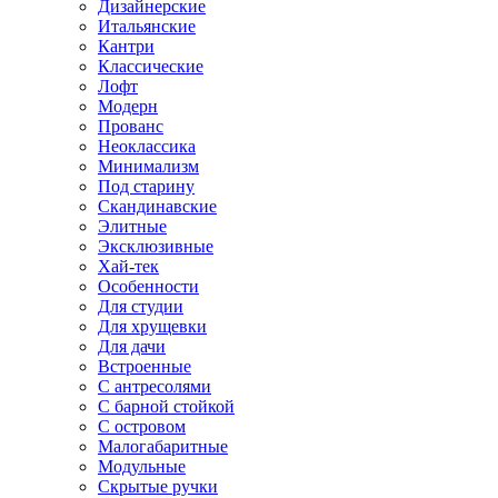
Дизайнерские
Итальянские
Кантри
Классические
Лофт
Модерн
Прованс
Неоклассика
Минимализм
Под старину
Скандинавские
Элитные
Эксклюзивные
Хай-тек
Особенности
Для студии
Для хрущевки
Для дачи
Встроенные
С антресолями
С барной стойкой
С островом
Малогабаритные
Модульные
Скрытые ручки