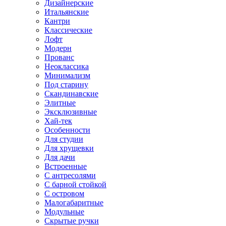
Дизайнерские
Итальянские
Кантри
Классические
Лофт
Модерн
Прованс
Неоклассика
Минимализм
Под старину
Скандинавские
Элитные
Эксклюзивные
Хай-тек
Особенности
Для студии
Для хрущевки
Для дачи
Встроенные
С антресолями
С барной стойкой
С островом
Малогабаритные
Модульные
Скрытые ручки