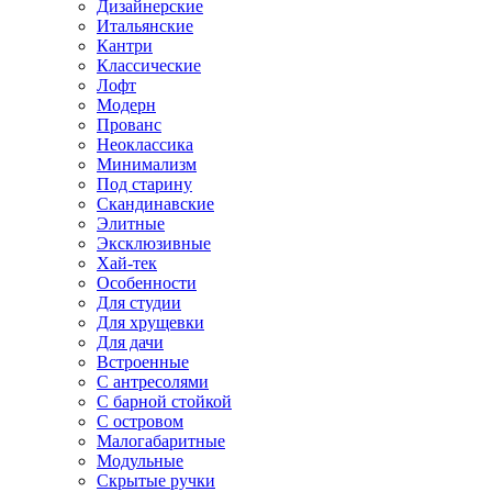
Дизайнерские
Итальянские
Кантри
Классические
Лофт
Модерн
Прованс
Неоклассика
Минимализм
Под старину
Скандинавские
Элитные
Эксклюзивные
Хай-тек
Особенности
Для студии
Для хрущевки
Для дачи
Встроенные
С антресолями
С барной стойкой
С островом
Малогабаритные
Модульные
Скрытые ручки