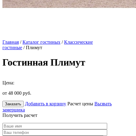
Главная
/
Каталог гостиных
/
Классические
гостиные
/ Плимут
Гостинная Плимут
Цена:
от 48 000
руб.
Добавить в корзину
Расчет цены
Вызвать
Заказать
замерщика
Получить расчет