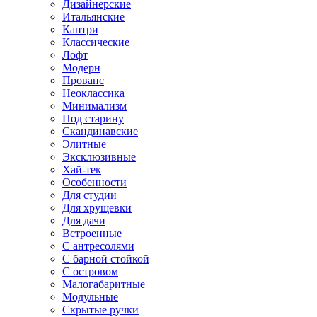
Дизайнерские
Итальянские
Кантри
Классические
Лофт
Модерн
Прованс
Неоклассика
Минимализм
Под старину
Скандинавские
Элитные
Эксклюзивные
Хай-тек
Особенности
Для студии
Для хрущевки
Для дачи
Встроенные
С антресолями
С барной стойкой
С островом
Малогабаритные
Модульные
Скрытые ручки