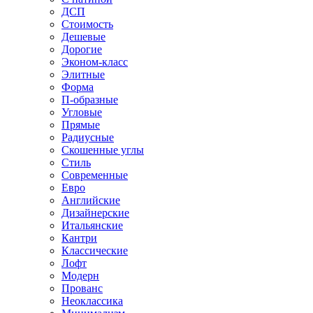
ДСП
Стоимость
Дешевые
Дорогие
Эконом-класс
Элитные
Форма
П-образные
Угловые
Прямые
Радиусные
Скошенные углы
Стиль
Современные
Евро
Английские
Дизайнерские
Итальянские
Кантри
Классические
Лофт
Модерн
Прованс
Неоклассика