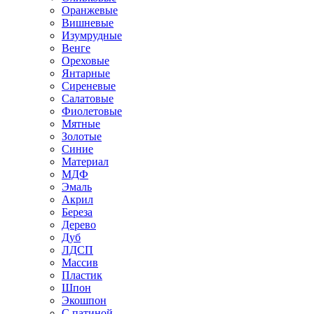
Оранжевые
Вишневые
Изумрудные
Венге
Ореховые
Янтарные
Сиреневые
Салатовые
Фиолетовые
Мятные
Золотые
Синие
Материал
МДФ
Эмаль
Акрил
Береза
Дерево
Дуб
ЛДСП
Массив
Пластик
Шпон
Экошпон
С патиной