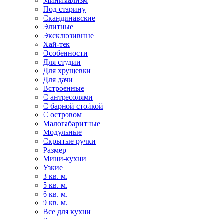
Минимализм
Под старину
Скандинавские
Элитные
Эксклюзивные
Хай-тек
Особенности
Для студии
Для хрущевки
Для дачи
Встроенные
С антресолями
С барной стойкой
С островом
Малогабаритные
Модульные
Скрытые ручки
Размер
Мини-кухни
Узкие
3 кв. м.
5 кв. м.
6 кв. м.
9 кв. м.
Все для кухни