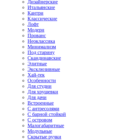
Дизайнерские
Итальянские
Кантри
Классические
Лофт
Модерн
Прованс
Неоклассика
Минимализм
Под старину
Скандинавские
Элитные
Эксклюзивные
Хай-тек
Особенности
Для студии
Для хрущевки
Для дачи
Встроенные
С антресолями
С барной стойкой
С островом
Малогабаритные
Модульные
Скрытые ручки