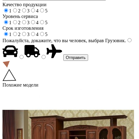
Качество продукции
1
2
3
4
5
Уровень сервиса
1
2
3
4
5
Срок изготовления
1
2
3
4
5
Пожалуйста, докажите, что вы человек, выбрав
Грузовик
.
Похожие модели