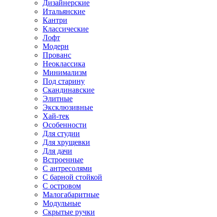
Дизайнерские
Итальянские
Кантри
Классические
Лофт
Модерн
Прованс
Неоклассика
Минимализм
Под старину
Скандинавские
Элитные
Эксклюзивные
Хай-тек
Особенности
Для студии
Для хрущевки
Для дачи
Встроенные
С антресолями
С барной стойкой
С островом
Малогабаритные
Модульные
Скрытые ручки