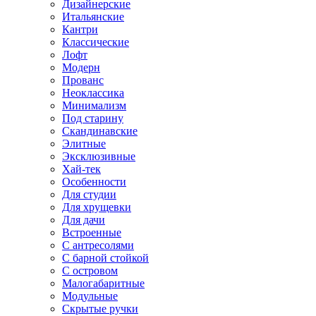
Дизайнерские
Итальянские
Кантри
Классические
Лофт
Модерн
Прованс
Неоклассика
Минимализм
Под старину
Скандинавские
Элитные
Эксклюзивные
Хай-тек
Особенности
Для студии
Для хрущевки
Для дачи
Встроенные
С антресолями
С барной стойкой
С островом
Малогабаритные
Модульные
Скрытые ручки