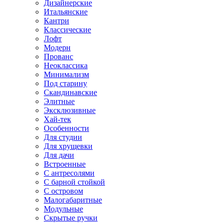
Дизайнерские
Итальянские
Кантри
Классические
Лофт
Модерн
Прованс
Неоклассика
Минимализм
Под старину
Скандинавские
Элитные
Эксклюзивные
Хай-тек
Особенности
Для студии
Для хрущевки
Для дачи
Встроенные
С антресолями
С барной стойкой
С островом
Малогабаритные
Модульные
Скрытые ручки