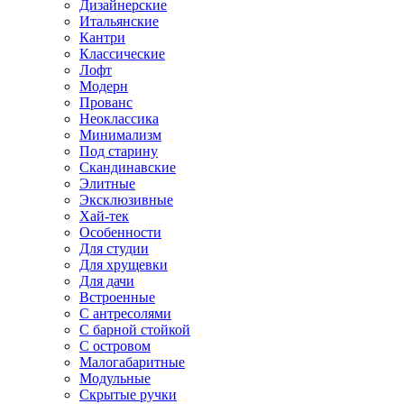
Дизайнерские
Итальянские
Кантри
Классические
Лофт
Модерн
Прованс
Неоклассика
Минимализм
Под старину
Скандинавские
Элитные
Эксклюзивные
Хай-тек
Особенности
Для студии
Для хрущевки
Для дачи
Встроенные
С антресолями
С барной стойкой
С островом
Малогабаритные
Модульные
Скрытые ручки