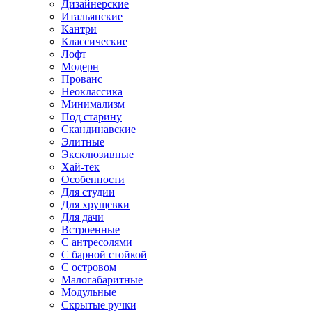
Дизайнерские
Итальянские
Кантри
Классические
Лофт
Модерн
Прованс
Неоклассика
Минимализм
Под старину
Скандинавские
Элитные
Эксклюзивные
Хай-тек
Особенности
Для студии
Для хрущевки
Для дачи
Встроенные
С антресолями
С барной стойкой
С островом
Малогабаритные
Модульные
Скрытые ручки