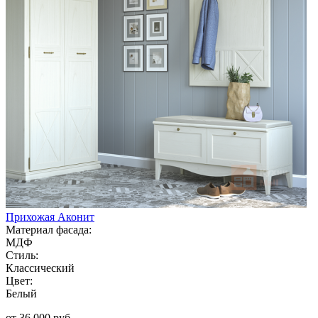
Прихожая Аконит
Материал фасада:
МДФ
Стиль:
Классический
Цвет:
Белый
от 36 000 руб.