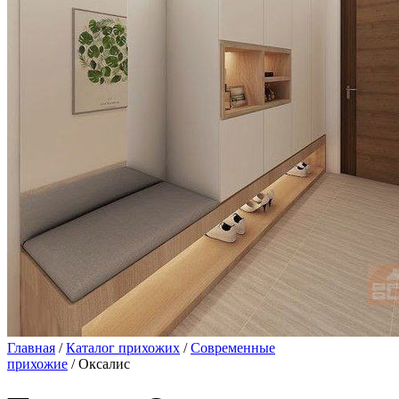
Главная
/
Каталог прихожих
/
Современные
прихожие
/ Оксалис