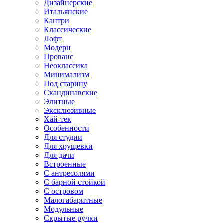
Дизайнерские
Итальянские
Кантри
Классические
Лофт
Модерн
Прованс
Неоклассика
Минимализм
Под старину
Скандинавские
Элитные
Эксклюзивные
Хай-тек
Особенности
Для студии
Для хрущевки
Для дачи
Встроенные
С антресолями
С барной стойкой
С островом
Малогабаритные
Модульные
Скрытые ручки