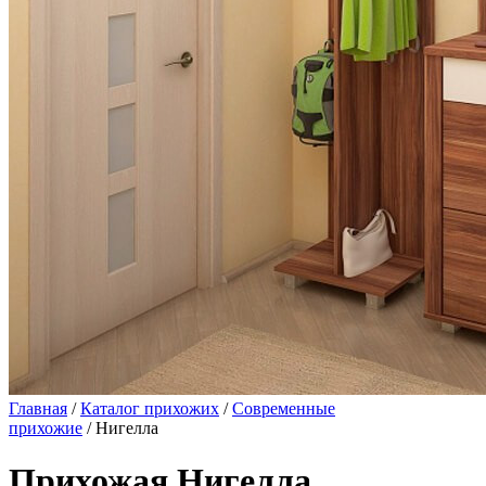
Главная
/
Каталог прихожих
/
Современные
прихожие
/ Нигелла
Прихожая Нигелла