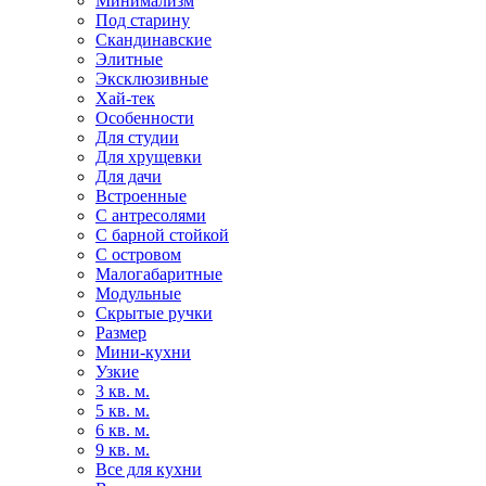
Минимализм
Под старину
Скандинавские
Элитные
Эксклюзивные
Хай-тек
Особенности
Для студии
Для хрущевки
Для дачи
Встроенные
С антресолями
С барной стойкой
С островом
Малогабаритные
Модульные
Скрытые ручки
Размер
Мини-кухни
Узкие
3 кв. м.
5 кв. м.
6 кв. м.
9 кв. м.
Все для кухни