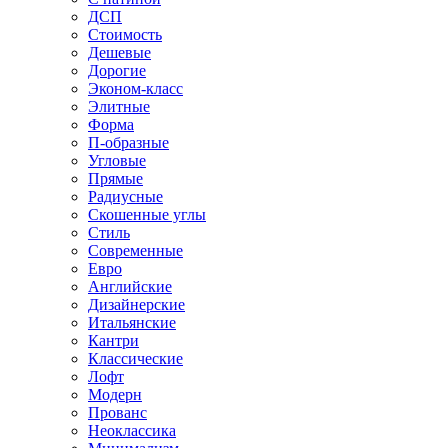
ДСП
Стоимость
Дешевые
Дорогие
Эконом-класс
Элитные
Форма
П-образные
Угловые
Прямые
Радиусные
Скошенные углы
Стиль
Современные
Евро
Английские
Дизайнерские
Итальянские
Кантри
Классические
Лофт
Модерн
Прованс
Неоклассика