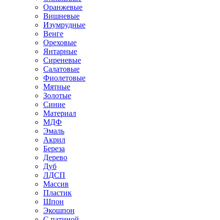
Оранжевые
Вишневые
Изумрудные
Венге
Ореховые
Янтарные
Сиреневые
Салатовые
Фиолетовые
Мятные
Золотые
Синие
Материал
МДФ
Эмаль
Акрил
Береза
Дерево
Дуб
ЛДСП
Массив
Пластик
Шпон
Экошпон
С патиной