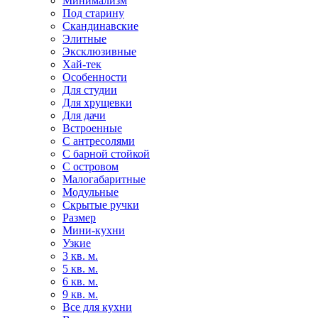
Минимализм
Под старину
Скандинавские
Элитные
Эксклюзивные
Хай-тек
Особенности
Для студии
Для хрущевки
Для дачи
Встроенные
С антресолями
С барной стойкой
С островом
Малогабаритные
Модульные
Скрытые ручки
Размер
Мини-кухни
Узкие
3 кв. м.
5 кв. м.
6 кв. м.
9 кв. м.
Все для кухни