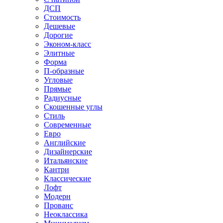
ДСП
Стоимость
Дешевые
Дорогие
Эконом-класс
Элитные
Форма
П-образные
Угловые
Прямые
Радиусные
Скошенные углы
Стиль
Современные
Евро
Английские
Дизайнерские
Итальянские
Кантри
Классические
Лофт
Модерн
Прованс
Неоклассика