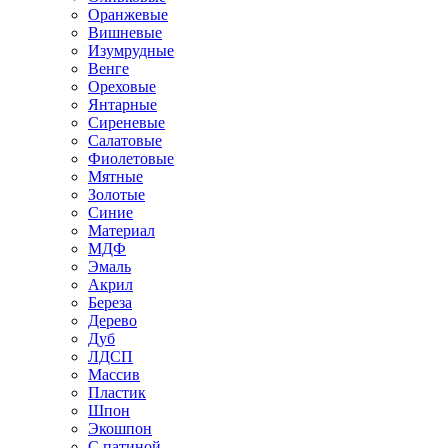
Оранжевые
Вишневые
Изумрудные
Венге
Ореховые
Янтарные
Сиреневые
Салатовые
Фиолетовые
Мятные
Золотые
Синие
Материал
МДФ
Эмаль
Акрил
Береза
Дерево
Дуб
ЛДСП
Массив
Пластик
Шпон
Экошпон
С патиной