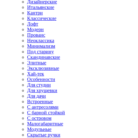
Дизайнерские
Итальянские
Кантри
Классические
Лофт
Модерн
Прованс
Неоклассика
Минимализм
Под старину
Скандинавские
Элитные
Эксклюзивные
Хай-тек
Особенности
Для студии
Для хрущевки
Для дачи
Встроенные
С антресолями
С барной стойкой
С островом
Малогабаритные
Модульные
Скрытые ручки