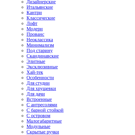
Дизайнерские
Итальянские
Кантри
Классические
Лофт
Модерн
Прованс
Неоклассика
Минимализм
Под старину
Скандинавские
Элитные
Эксклюзивные
Хай-тек
Особенности
Для студии
Для хрущевки
Для дачи
Встроенные
С антресолями
С барной стойкой
С островом
Малогабаритные
Модульные
Скрытые ручки