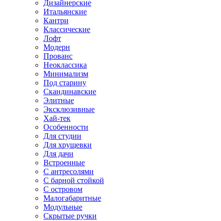
Дизайнерские
Итальянские
Кантри
Классические
Лофт
Модерн
Прованс
Неоклассика
Минимализм
Под старину
Скандинавские
Элитные
Эксклюзивные
Хай-тек
Особенности
Для студии
Для хрущевки
Для дачи
Встроенные
С антресолями
С барной стойкой
С островом
Малогабаритные
Модульные
Скрытые ручки