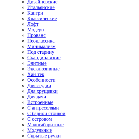
Дизайнерские
Итальянские
Кантри
Классические
Лофт
Модерн
Прованс
Неоклассика
Минимализм
Под старину
Скандинавские
Элитные
Эксклюзивные
Хай-тек
Особенности
Для студии
Для хрущевки
Для дачи
Встроенные
С антресолями
С барной стойкой
С островом
Малогабаритные
Модульные
Скрытые ручки